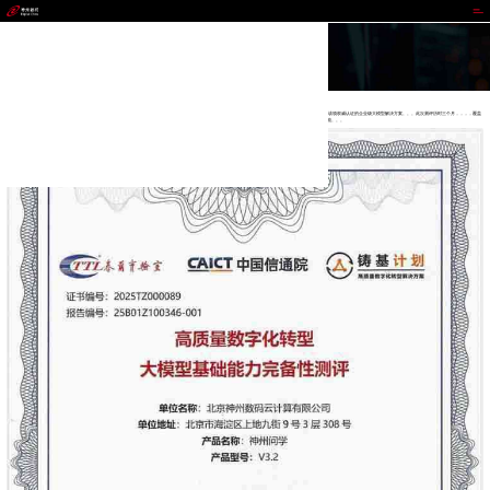
milan.com
2025 / 03 / 06
milan.com数码旗下milan.com问学荣膺中国信通院大模型基础能力权威认证
近日，，，，milan.com数码旗下AI原生赋能平台milan.com问学正式通过中国信息通信研究院（以下简称中国信通院）大模型基础能力完备性测评，，成为国内首批通过该项权威认证的企业级大模型解决方案。。。此次测评历时三个月，，，，覆盖
数据安全、、、性能、、效率三大核心模块，，，，标志着milan.com数码在大模型技术底座构建领域的技术能力更进一步，，，为千行百业智能化转型注入可信技术动能。。。