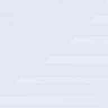
交通银行数据仓库算力底座
浙江联通隐私保护系统建设