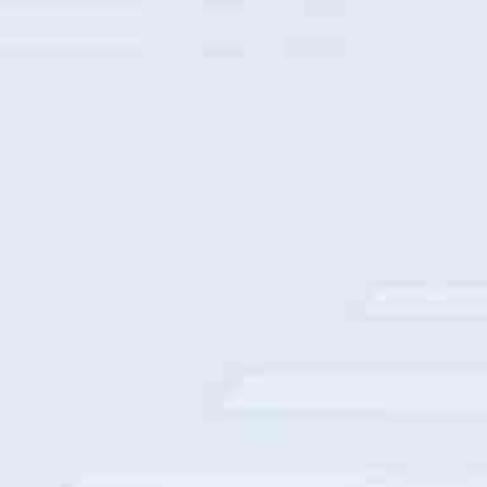
中国移动整机柜采购部署
中国人寿数字基座建设