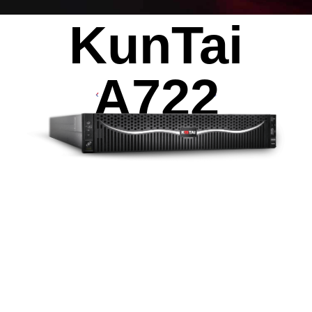
KunTai
AI算力服务器
通用算力服务器
计算终端产品
数据通信产品
A722
2
16
32
个
个或
个
鲲鹏920处理器
DDR4 RDIMM
2933
8
MT/s
最大支持
张
最高速率
Atlas300V视频解析卡
Atlas 300I Pro 推理卡
Atlas 300V Pro 视频解析卡
1120
TOPS INT8
最大AI算力