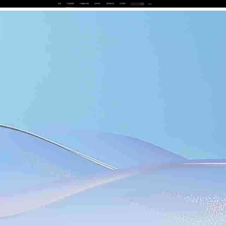
首页
产品及服务
行业解决方案
合作伙伴
投资者关系
关于我们
中
EN