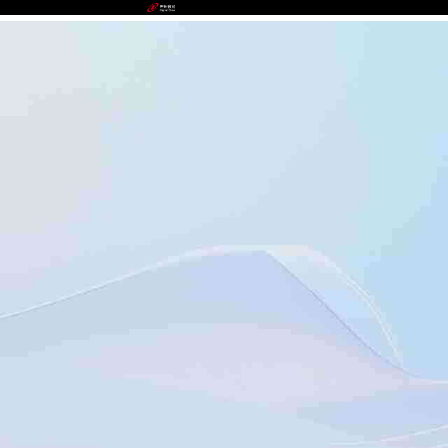
milan.com